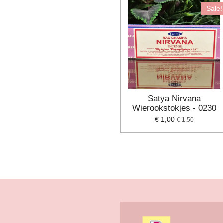
Sale!
Satya Nirvana
Wierookstokjes - 0230
€ 1,00
€ 1,50