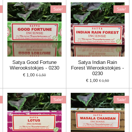
Sale!
Sale!
Satya Good Fortune
Satya Indian Rain
Wierookstokjes - 0230
Forest Wierookstokjes -
0230
€ 1,00
€ 1,50
€ 1,00
€ 1,50
Sale!
Sale!