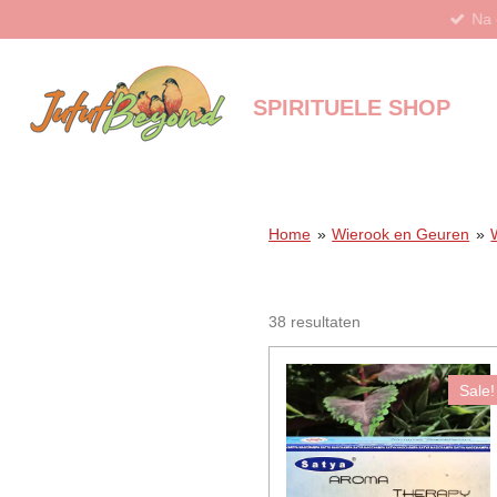
Na 
Ga
direct
naar
de
SPIRITUELE SHOP
hoofdinhoud
Home
»
Wierook en Geuren
»
38 resultaten
Sale!