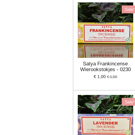
Sale!
Satya Frankincense
Wierookstokjes - 0230
€ 1,00
€ 1,50
Sale!