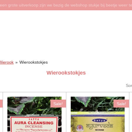
een grote uitverkoop zijn we bezig de webshop stukje bij beetje weer te
Wierook
»
Wierookstokjes
Wierookstokjes
Sor
Sale!
Sale!