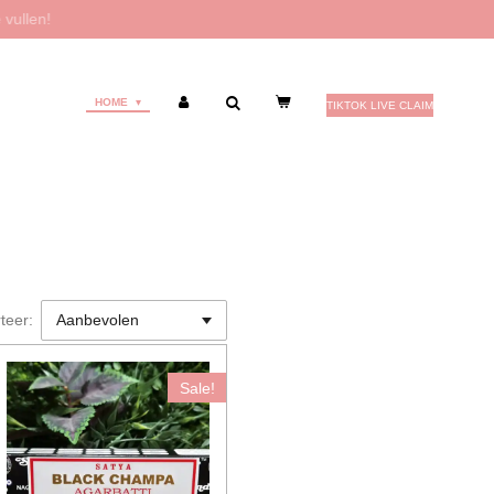
 vullen!
HOME
TIKTOK LIVE CLAIM
teer:
Sale!