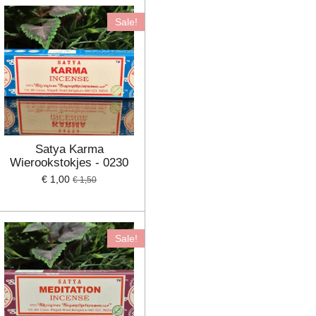
Sale!
Satya Karma
Wierookstokjes - 0230
€ 1,00
€ 1,50
Sale!