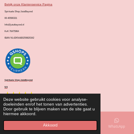
A
o
g
k
Bekijk onze Klantenservice Pagina
p
o
r
p
k
a
Spirituele Shop JututBeyond
m
06 40590331
Info@jututbeyond.nl
KvK 76475964
IBAN NL42KNAB0259820342
Spirituele Shop JututBeyond
9.9
Deze website gebruikt cookies voor analyse-
© 2020 - 2026 Spirituele Cadeaushop JututBeyond
doeleinden en/of het tonen van advertenties.
Door gebruik te blijven maken van de site gaat u
hiermee akkoord.
Akkoord
E-mailadres
Telefoonnummer
TikTok
WhatsApp