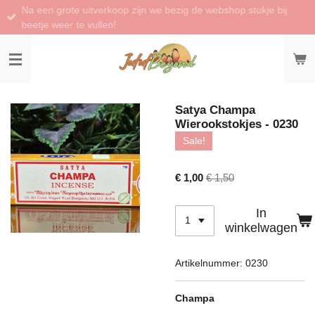
Na een grote uitverkoop zijn we bezig de webshop stukje bij
Ga
beetje weer te vullen!
direct
naar
de
hoofdinhoud
Satya Champa
Wierookstokjes - 0230
Sale!
€ 1,00
€ 1,50
In
winkelwagen
Artikelnummer:
0230
Champa