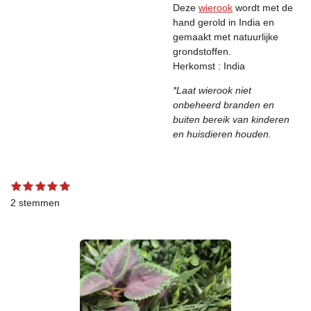
Deze
wierook
wordt met de
hand gerold in India en
gemaakt met natuurlijke
grondstoffen.
Herkomst : India
*Laat wierook niet
onbeheerd branden en
buiten bereik van kinderen
en huisdieren houden.
1
2
3
4
5
S
R
s
s
s
s
s
t
a
2 stemmen
t
t
t
t
t
e
t
e
e
e
e
e
m
r
r
r
r
r
m
i
r
r
r
r
e
n
e
e
e
e
n
g
n
n
n
n
:
5
s