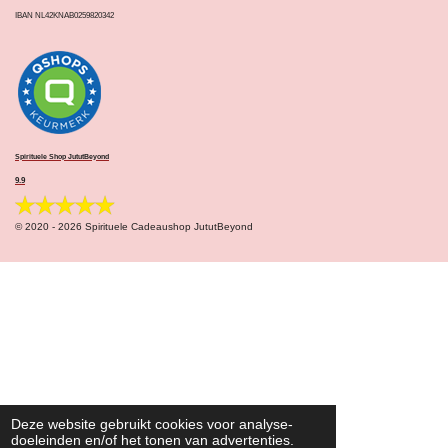
IBAN NL42KNAB0259820342
Spirituele Shop JututBeyond
9.9
© 2020 - 2026 Spirituele Cadeaushop JututBeyond
Deze website gebruikt cookies voor analyse-
doeleinden en/of het tonen van advertenties.