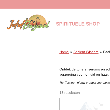
Ga
direct
naar
de
SPIRITUELE SHOP
hoofdinhoud
Home
»
Ancient Wisdom
»
Faci
Ontdek de toners, serums en edel
verzorging voor je huid en haar
Tip: Test een nieuw product voor het ee
13 resultaten