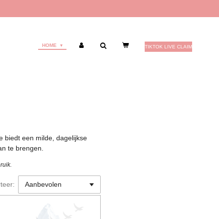
HOME
TIKTOK LIVE CLAIM
e biedt een milde, dagelijkse
an te brengen.
ruik.
teer: