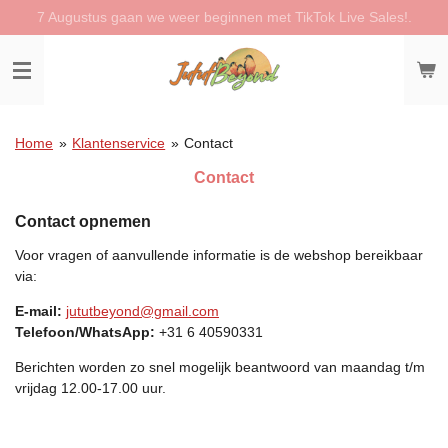
7 Augustus gaan we weer beginnen met TikTok Live Sales!.
Ga
direct
naar
de
hoofdinhoud
Home
»
Klantenservice
»
Contact
Contact
Contact opnemen
Voor vragen of aanvullende informatie is de webshop bereikbaar
via:
E-mail:
jututbeyond@gmail.com
Telefoon/WhatsApp:
+31 6 40590331
Berichten worden zo snel mogelijk beantwoord van maandag t/m
vrijdag 12.00-17.00 uur.