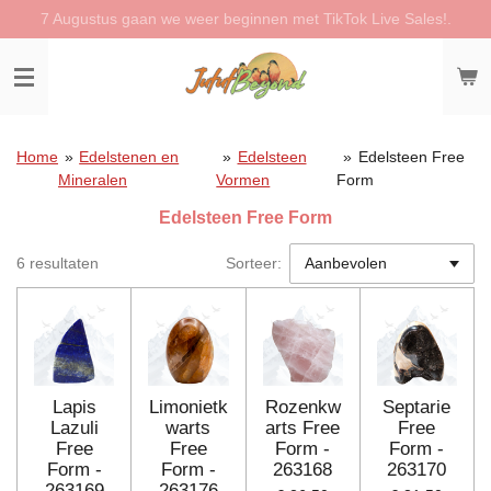
7 Augustus gaan we weer beginnen met TikTok Live Sales!.
Ga
direct
naar
de
hoofdinhoud
Home
»
Edelstenen en
»
Edelsteen
»
Edelsteen Free
Mineralen
Vormen
Form
Edelsteen Free Form
6 resultaten
Sorteer:
Lapis
Limonietk
Rozenkw
Septarie
Lazuli
warts
arts Free
Free
Free
Free
Form -
Form -
Form -
Form -
263168
263170
263169
263176