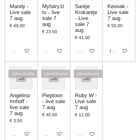
Mandy -
Myfairy1t
Santje
Keonak -
Live sale
tv - live
Krokantje
Live sale
7 aug
sale 7
- Live
7 aug
aug
sale 7
€ 49,00
€ 50,00
aug
€ 23,50
€ 41,00
Houd mij op de hoogte
Houd mij op de hoogte
Houd mij op de hoogte
In winkelwagen
Uitverkocht
Uitverkocht
Uitverkocht
Angelina
Pieptoon
Ruby W -
Imhoff -
- live sale
Live sale
live sale
7 aug
7 aug
7 aug
€ 46,50
€ 11,00
€ 3,50
Houd mij op de hoogte
Houd mij op de hoogte
Houd mij op de hoogte