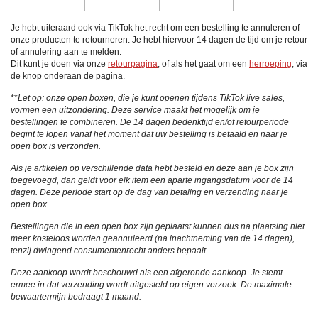
Je hebt uiteraard ook via TikTok het recht om een bestelling te annuleren of
onze producten te retourneren. Je hebt hiervoor 14 dagen de tijd om je retour
of annulering aan te melden.
Dit kunt je doen via onze
retourpagina
, of als het gaat om een
herroeping
, via
de knop onderaan de pagina.
**
Let op: onze open boxen, die je kunt openen tijdens TikTok live sales,
vormen een uitzondering. Deze service maakt het mogelijk om je
bestellingen te combineren. De 14 dagen bedenktijd en/of retourperiode
begint te lopen vanaf het moment dat uw bestelling is betaald en naar je
open box is verzonden.
Als je artikelen op verschillende data hebt besteld en deze aan je box zijn
toegevoegd, dan geldt voor elk item een aparte ingangsdatum voor de 14
dagen. Deze periode start op de dag van betaling en verzending naar je
open box.
Bestellingen die in een open box zijn geplaatst kunnen dus na plaatsing niet
meer kosteloos worden geannuleerd (na inachtneming van de 14 dagen),
tenzij dwingend consumentenrecht anders bepaalt.
Deze aankoop wordt beschouwd als een afgeronde aankoop. Je
stemt
ermee in dat verzending wordt uitgesteld op eigen verzoek. De maximale
bewaartermijn bedraagt 1 maand.