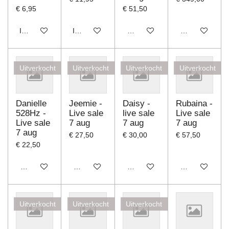
€ 6,95
€ 51,50
In winkelwagen
In winkelwagen
Houd mij op de hoogte
Houd mij op d
Uitverkocht
Uitverkocht
Uitverkocht
Uitverkocht
Danielle
Jeemie -
Daisy -
Rubaina -
528Hz -
Live sale
live sale
Live sale
Live sale
7 aug
7 aug
7 aug
7 aug
€ 27,50
€ 30,00
€ 57,50
€ 22,50
Houd mij op de hoogte
Houd mij op de hoogte
Houd mij op de hoogte
Houd mij op d
Uitverkocht
Uitverkocht
Uitverkocht