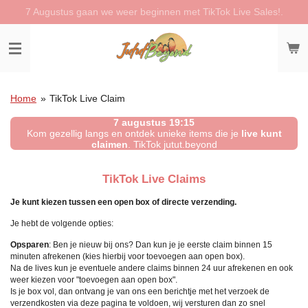
7 Augustus gaan we weer beginnen met TikTok Live Sales!.
Ga
direct
naar
de
hoofdinhoud
Home
»
TikTok Live Claim
7 augustus 19:15
Kom gezellig langs en ontdek unieke items die je
live kunt
claimen
. TikTok jutut.beyond
TikTok Live Claims
Je kunt kiezen tussen een open box of directe verzending.
Je hebt de volgende opties:
Opsparen
: Ben je nieuw bij ons? Dan kun je je eerste claim binnen 15
minuten afrekenen (kies hierbij voor toevoegen aan open box).
Na de lives kun je eventuele andere claims binnen 24 uur afrekenen en ook
weer kiezen voor "toevoegen aan open box".
Is je box vol, dan ontvang je van ons een berichtje met het verzoek de
verzendkosten via deze pagina te voldoen, wij versturen dan zo snel