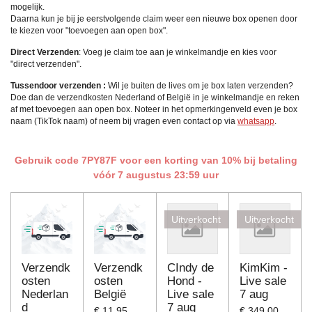
mogelijk.
Daarna kun je bij je eerstvolgende claim weer een nieuwe box openen door
te kiezen voor "toevoegen aan open box".
Direct Verzenden
: Voeg je claim toe aan je winkelmandje en kies voor
"direct verzenden".
Tussendoor verzenden :
Wil je buiten de lives om je box laten verzenden?
Doe dan de verzendkosten Nederland of België in je winkelmandje en reken
af met toevoegen aan open box. Noteer in het opmerkingenveld even je box
naam (TikTok naam) of neem bij vragen even contact op via
whatsapp
.
Gebruik code 7PY87F voor een korting van 10% bij betaling
vóór 7 augustus 23:59 uur
Uitverkocht
Uitverkocht
Verzendk
Verzendk
CIndy de
KimKim -
osten
osten
Hond -
Live sale
Nederlan
België
Live sale
7 aug
d
7 aug
€ 11,95
€ 349,00