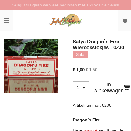
7 Augustus gaan we weer beginnen met TikTok Live Sales!.
Ga
direct
naar
de
hoofdinhoud
Satya Dragon`s Fire
Wierookstokjes - 0230
Sale!
€ 1,00
€ 1,50
In
winkelwagen
Artikelnummer:
0230
Dragon`s Fire
Deze
wierook
wordt met de