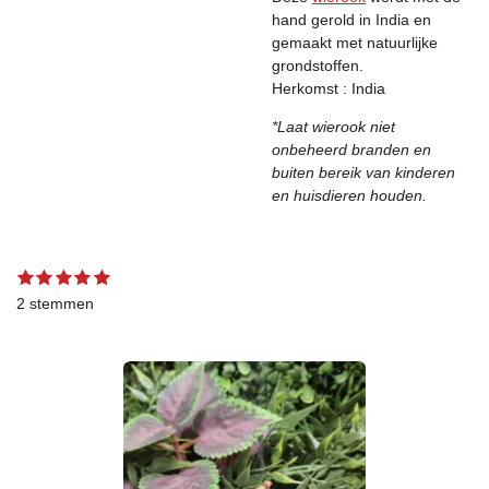
hand gerold in India en
gemaakt met natuurlijke
grondstoffen.
Herkomst : India
*Laat wierook niet
onbeheerd branden en
buiten bereik van kinderen
en huisdieren houden.
1
2
3
4
5
S
R
s
s
s
s
s
t
a
2 stemmen
t
t
t
t
t
e
t
e
e
e
e
e
m
r
r
r
r
r
m
i
r
r
r
r
e
n
e
e
e
e
n
g
n
n
n
n
:
5
s
t