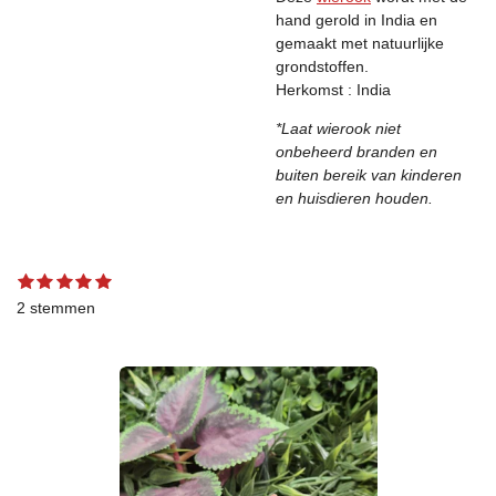
hand gerold in India en
gemaakt met natuurlijke
grondstoffen.
Herkomst : India
*Laat wierook niet
onbeheerd branden en
buiten bereik van kinderen
en huisdieren houden.
1
2
3
4
5
S
R
s
s
s
s
s
t
a
2 stemmen
t
t
t
t
t
e
t
e
e
e
e
e
m
r
r
r
r
r
m
i
r
r
r
r
e
n
e
e
e
e
n
g
n
n
n
n
:
5
s
t