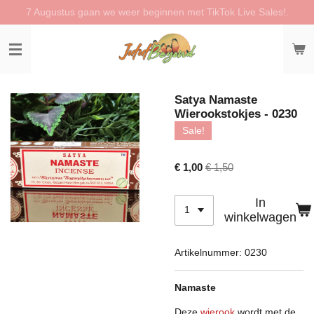
7 Augustus gaan we weer beginnen met TikTok Live Sales!.
Ga
direct
naar
de
hoofdinhoud
Satya Namaste
Wierookstokjes - 0230
Sale!
€ 1,00
€ 1,50
In
winkelwagen
Artikelnummer:
0230
Namaste
Deze
wierook
wordt met de