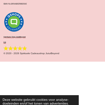
IBAN NL42KNAB0259820342
Spirituele Shop JututBeyond
9.9
© 2020 - 2026 Spirituele Cadeaushop JututBeyond
Deze website gebruikt cookies voor analyse-
doeleinden en/of het tonen van advertenties.