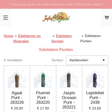
7 Augustus gaan we weer beginnen met TikTok Live Sales!.
Ga
direct
naar
de
hoofdinhoud
Home
»
Edelstenen en
»
Edelsteen
»
Edelsteen
Mineralen
Vormen
Punten
Edelsteen Punten
4 resultaten
Sorteer:
Agaat
Fluoriet
Jaspis
Lepidoliet
Punt -
Punt -
Oceaan
Punt -
263226
263220
Punt -
2439
263221
€ 29,00
€ 17,50
€ 23,50