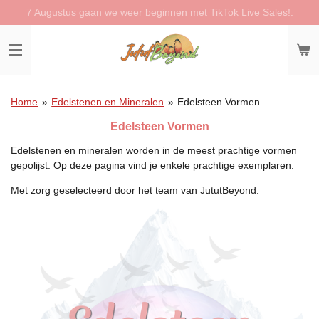
7 Augustus gaan we weer beginnen met TikTok Live Sales!.
Ga
direct
naar
de
hoofdinhoud
Home
»
Edelstenen en Mineralen
»
Edelsteen Vormen
Edelsteen Vormen
Edelstenen en mineralen worden in de meest prachtige vormen
gepolijst. Op deze pagina vind je enkele prachtige exemplaren.
Met zorg geselecteerd door het team van JututBeyond.