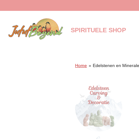
Ga
direct
naar
de
SPIRITUELE SHOP
hoofdinhoud
Home
»
Edelstenen en Mineral