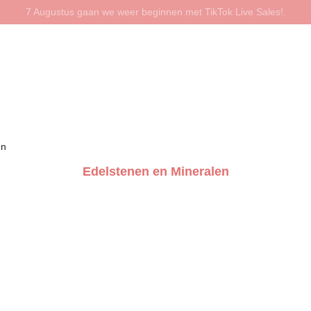
7 Augustus gaan we weer beginnen met TikTok Live Sales!.
en
Edelstenen en Mineralen