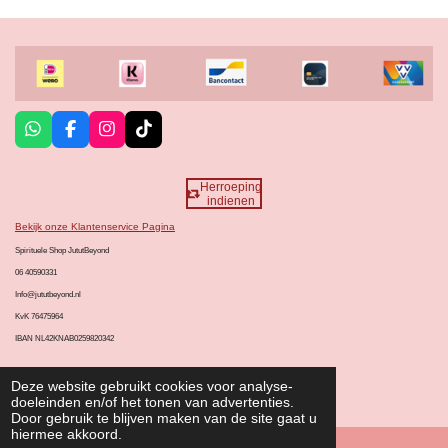
W
F
I
T
h
a
n
i
a
c
s
k
t
e
t
T
Herroeping
s
b
a
o
indienen
A
o
g
k
Bekijk onze Klantenservice Pagina
p
o
r
p
k
a
Spirituele Shop JututBeyond
m
06 40590331
Info@jututbeyond.nl
KvK 76475964
IBAN NL42KNAB0259820342
Deze website gebruikt cookies voor analyse-
© 2020 - 2026 Spirituele Cadeaushop JututBeyond
doeleinden en/of het tonen van advertenties.
Door gebruik te blijven maken van de site gaat u
hiermee akkoord.