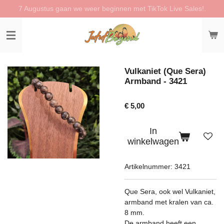
7 Augustus gaan we weer beginnen met TikTok Live Sales!.
Ga
direct
naar
de
hoofdinhoud
Vulkaniet (Que Sera)
Armband - 3421
€ 5,00
In
winkelwagen
Artikelnummer:
3421
Que Sera, ook wel Vulkaniet,
armband met kralen van ca.
8 mm.
De armband heeft een