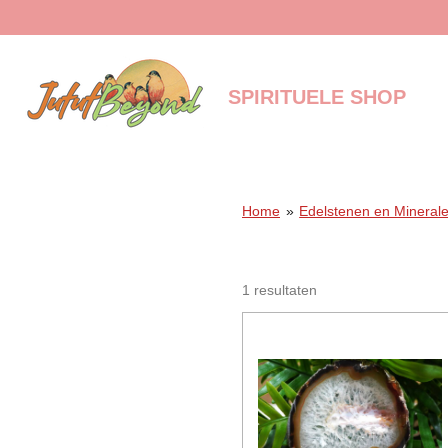
Ga
direct
naar
de
SPIRITUELE SHOP
hoofdinhoud
Home
»
Edelstenen en Mineral
1 resultaten