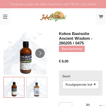
7 Augustus gaan we weer beginnen met TikTok Live Sales!.
Ga
direct
naar
de
hoofdinhoud
Kokos Basisolie
Ancient Wisdom -
260205 / 0475
Beschermend
€ 6,00
Soort
In