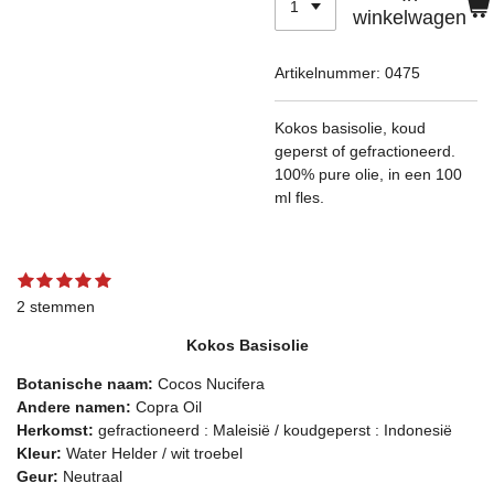
winkelwagen
Artikelnummer:
0475
Kokos basisolie, koud
geperst of gefractioneerd.
100% pure olie, in een 100
ml fles.
1
2
3
4
5
S
R
s
s
s
s
s
t
a
2 stemmen
t
t
t
t
t
e
t
e
e
e
e
e
m
Kokos Basisolie
r
r
r
r
r
m
i
r
r
r
r
e
n
Botanische naam:
e
e
e
e
Cocos Nucifera
n
g
n
n
n
n
Andere namen:
Copra Oil
:
Herkomst:
gefractioneerd : Maleisië / koudgeperst : Indonesië
5
Kleur:
Water Helder / wit troebel
s
Geur:
Neutraal
t