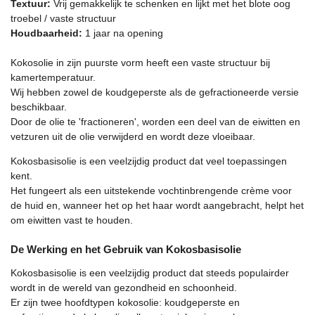
Textuur:
Vrij gemakkelijk te schenken en lijkt met het blote oog
e
troebel / vaste structuur
r
Houdbaarheid:
1 jaar na opening
r
e
Kokosolie in zijn puurste vorm heeft een vaste structuur bij
n
kamertemperatuur.
Wij hebben zowel de koudgeperste als de gefractioneerde versie
beschikbaar.
Door de olie te 'fractioneren', worden een deel van de eiwitten en
vetzuren uit de olie verwijderd en wordt deze vloeibaar.
Kokosbasisolie is een veelzijdig product dat veel toepassingen
kent.
Het fungeert als een uitstekende vochtinbrengende crème voor
de huid en, wanneer het op het haar wordt aangebracht, helpt het
om eiwitten vast te houden.
De Werking en het Gebruik van Kokosbasisolie
Kokosbasisolie is een veelzijdig product dat steeds populairder
wordt in de wereld van gezondheid en schoonheid.
Er zijn twee hoofdtypen kokosolie: koudgeperste en