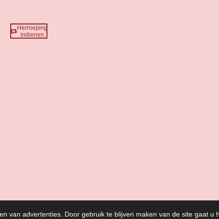
Herroeping
indienen
uele Cadeaushop JututBeyond
en van advertenties. Door gebruik te blijven maken van de site gaat u