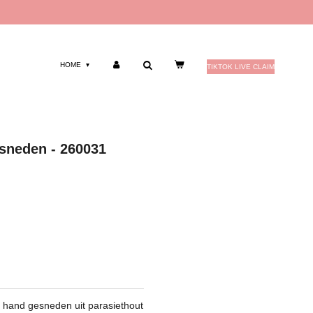
HOME
TIKTOK LIVE CLAIM
sneden - 260031
e hand gesneden uit parasiethout