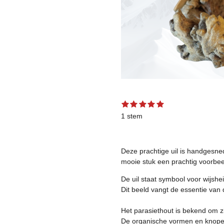
1
2
3
4
5
S
R
s
s
s
s
s
t
a
1 stem
t
t
t
t
t
e
t
e
e
e
e
e
m
r
r
r
r
r
m
i
r
r
r
r
e
n
Deze prachtige uil is handgesne
e
e
e
e
n
g
n
n
n
n
mooie stuk een prachtig voorbe
:
5
De uil staat symbool voor wijshei
s
Dit beeld vangt de essentie van 
t
e
Het parasiethout is bekend om zij
r
De organische vormen en knopen