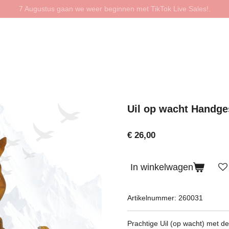
7 Augustus gaan we weer beginnen met TikTok Live Sales!.
Uil op wacht Handge
€ 26,00
In winkelwagen
Artikelnummer:
260031
Prachtige Uil (op wacht) met d