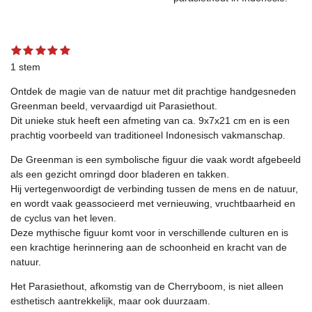
1
2
3
4
5
S
R
s
s
s
s
s
t
a
1 stem
t
t
t
t
t
e
t
e
e
e
e
e
m
Ontdek de magie van de natuur met dit prachtige handgesneden
r
r
r
r
r
m
i
r
r
r
r
e
Greenman beeld, vervaardigd uit Parasiethout.
n
e
e
e
e
n
Dit unieke stuk heeft een afmeting van ca. 9x7x21 cm en is een
g
n
n
n
n
prachtig voorbeeld van traditioneel Indonesisch vakmanschap.
:
5
De Greenman is een symbolische figuur die vaak wordt afgebeeld
s
als een gezicht omringd door bladeren en takken.
t
Hij vertegenwoordigt de verbinding tussen de mens en de natuur,
e
en wordt vaak geassocieerd met vernieuwing, vruchtbaarheid en
r
de cyclus van het leven.
r
Deze mythische figuur komt voor in verschillende culturen en is
e
een krachtige herinnering aan de schoonheid en kracht van de
n
natuur.
Het Parasiethout, afkomstig van de Cherryboom, is niet alleen
esthetisch aantrekkelijk, maar ook duurzaam.