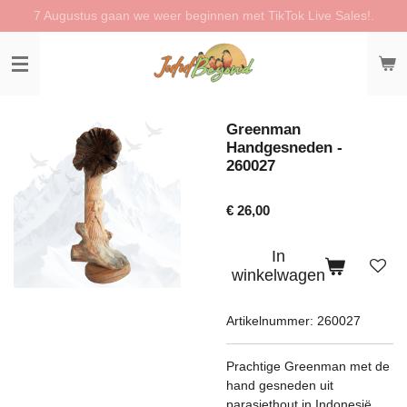
7 Augustus gaan we weer beginnen met TikTok Live Sales!.
Ga
direct
naar
de
hoofdinhoud
Greenman
Handgesneden -
260027
€ 26,00
In
winkelwagen
Artikelnummer:
260027
Prachtige Greenman met de
hand gesneden uit
parasiethout in Indonesië.