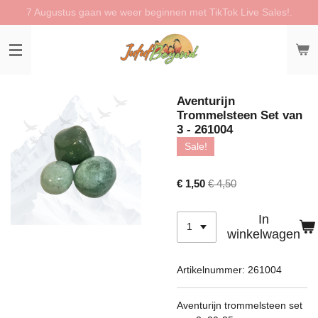
7 Augustus gaan we weer beginnen met TikTok Live Sales!.
Ga
direct
naar
de
hoofdinhoud
Aventurijn
Trommelsteen Set van
3 - 261004
Sale!
€ 1,50
€ 4,50
In
winkelwagen
Artikelnummer:
261004
Aventurijn trommelsteen set