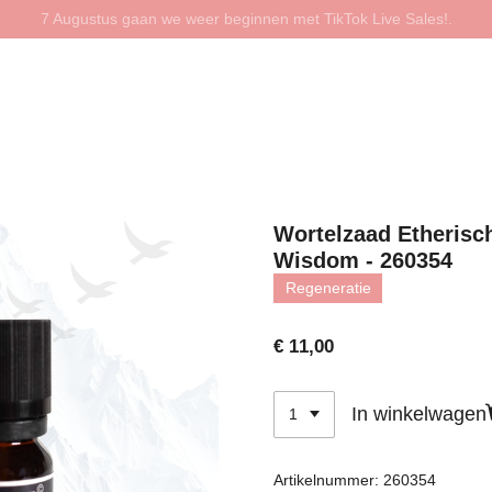
7 Augustus gaan we weer beginnen met TikTok Live Sales!.
Wortelzaad Etherisch
Wisdom - 260354
Regeneratie
€ 11,00
In winkelwagen
Artikelnummer:
260354