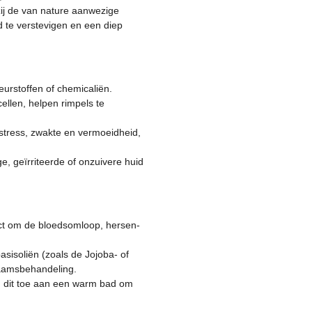
zij de van nature aanwezige
d te verstevigen en een diep
eurstoffen of chemicaliën.
ellen, helpen rimpels te
 stress, zwakte en vermoeidheid,
, geïrriteerde of onzuivere huid
fect om de bloedsomloop, hersen-
asisoliën (zoals de Jojoba- of
haamsbehandeling.
eg dit toe aan een warm bad om