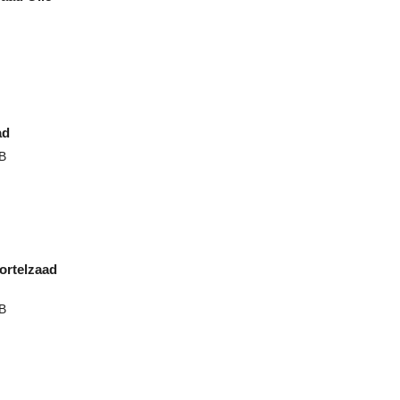
ad
B
ortelzaad
B