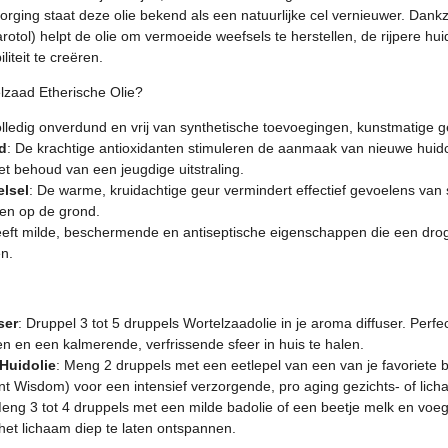
zorging staat deze olie bekend als een natuurlijke cel vernieuwer. Dank
rotol) helpt de olie om vermoeide weefsels te herstellen, de rijpere hui
liteit te creëren.
zaad Etherische Olie?
olledig onverdund en vrij van synthetische toevoegingen, kunstmatige g
d
: De krachtige antioxidanten stimuleren de aanmaak van nieuwe huidc
 behoud van een jeugdige uitstraling.
lsel
: De warme, kruidachtige geur vermindert effectief gevoelens van
nen op de grond.
eeft milde, beschermende en antiseptische eigenschappen die een droge
en.
ser
: Druppel 3 tot 5 druppels Wortelzaadolie in je aroma diffuser. Per
en en een kalmerende, verfrissende sfeer in huis te halen.
Huidolie
: Meng 2 druppels met een eetlepel van een van je favoriete b
t Wisdom) voor een intensief verzorgende, pro aging gezichts- of lic
Meng 3 tot 4 druppels met een milde badolie of een beetje melk en vo
het lichaam diep te laten ontspannen.