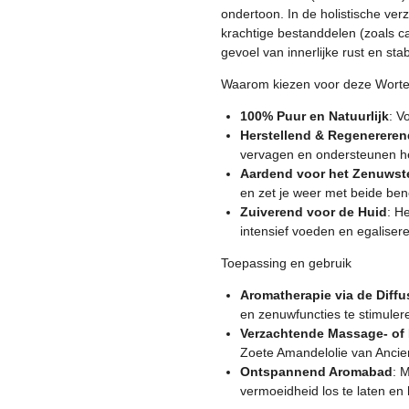
r
ondertoon. In de holistische ver
e
krachtige bestanddelen (zoals ca
n
gevoel van innerlijke rust en stabi
Waarom kiezen voor deze Wortel
100% Puur en Natuurlijk
: V
Herstellend & Regenereren
vervagen en ondersteunen het
Aardend voor het Zenuwste
en zet je weer met beide be
Zuiverend voor de Huid
: H
intensief voeden en egaliser
Toepassing en gebruik
Aromatherapie via de Diffu
en zenuwfuncties te stimuler
Verzachtende Massage- of 
Zoete Amandelolie van Ancien
Ontspannend Aromabad
: 
vermoeidheid los te laten en 