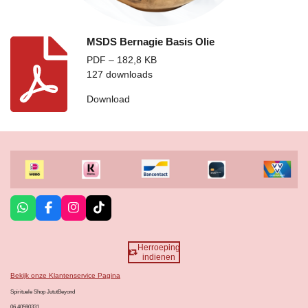
MSDS Bernagie Basis Olie
PDF – 182,8 KB
127 downloads
Download
W
F
I
T
h
a
n
i
a
c
s
k
t
e
t
T
Herroeping
s
b
a
o
indienen
A
o
g
k
Bekijk onze Klantenservice Pagina
p
o
r
p
k
a
Spirituele Shop JututBeyond
m
06 40590331