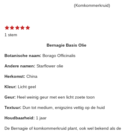
(Komkommerkruid)
1
2
3
4
5
S
R
s
s
s
s
s
t
a
1 stem
t
t
t
t
t
e
t
e
e
e
e
e
m
Bernagie Basis Olie
r
r
r
r
r
m
i
r
r
r
r
e
n
Botanische naam:
e
e
e
e
Borago Officinalis
n
g
n
n
n
n
:
Andere namen:
Starflower olie
5
Herkomst:
China
s
t
Kleur:
Licht geel
e
r
Geur:
Heel weinig geur met een licht zoete toon
r
Textuur:
Dun tot medium, enigszins vettig op de huid
e
n
Houdbaarheid:
1 jaar
De Bernagie of komkommerkruid plant, ook wel bekend als de