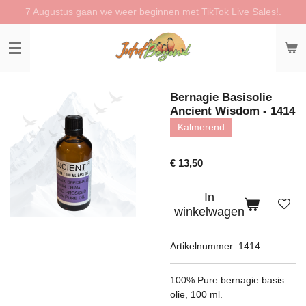
7 Augustus gaan we weer beginnen met TikTok Live Sales!.
Ga
direct
naar
de
hoofdinhoud
Bernagie Basisolie
Ancient Wisdom - 1414
Kalmerend
€ 13,50
In
winkelwagen
Artikelnummer:
1414
100% Pure bernagie basis
olie, 100 ml.