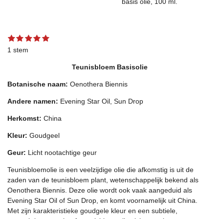
basis olie, 100 ml.
1
2
3
4
5
S
R
s
s
s
s
s
t
a
1 stem
t
t
t
t
t
e
t
e
e
e
e
e
m
Teunisbloem Basisolie
r
r
r
r
r
m
i
r
r
r
r
e
n
Botanische naam:
e
e
e
e
Oenothera Biennis
n
g
n
n
n
n
:
Andere namen:
Evening Star Oil, Sun Drop
5
Herkomst:
China
s
t
Kleur:
Goudgeel
e
r
Geur:
Licht nootachtige geur
r
Teunisbloemolie is een veelzijdige olie die afkomstig is uit de
e
zaden van de teunisbloem plant, wetenschappelijk bekend als
n
Oenothera Biennis. Deze olie wordt ook vaak aangeduid als
Evening Star Oil of Sun Drop, en komt voornamelijk uit China.
Met zijn karakteristieke goudgele kleur en een subtiele,