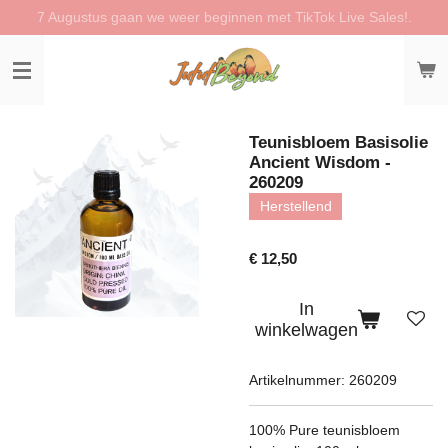
7 Augustus gaan we weer beginnen met TikTok Live Sales!.
Ga
direct
naar
de
hoofdinhoud
Teunisbloem Basisolie
Ancient Wisdom -
260209
Herstellend
€ 12,50
In
winkelwagen
Artikelnummer:
260209
100% Pure teunisbloem