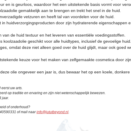
eur en is geurloos, waardoor het een uitstekende basis vormt voor vers
olzaadolie gemakkelijk aan te brengen en trekt het snel in de huid.
 onverzadigde vetzuren en heeft tal van voordelen voor de huid.
kt in huidverzorgingsproducten door zijn hydraterende eigenschappen 
n van de huid textuur en het leveren van essentiële voedingsstoffen.
is koolzaadolie geschikt voor alle huidtypes, inclusief de gevoelige huid
ages, omdat deze niet alleen goed over de huid glijdt, maar ook goed
itstekende keuze voor het maken van zelfgemaakte cosmetica door zijn 
deze olie ongeveer een jaar is, dus bewaar het op een koele, donkere p
 eerst uw arts.
d op traditie en ervaring en zijn niet wetenschappelijk bewezen.
 jaar.
gheid of onderhoud?
640590331 of mail naar
info@jututbeyond.nl
.