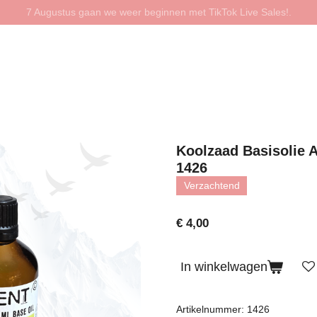
7 Augustus gaan we weer beginnen met TikTok Live Sales!.
Koolzaad Basisolie 
1426
Verzachtend
€ 4,00
In winkelwagen
Artikelnummer:
1426