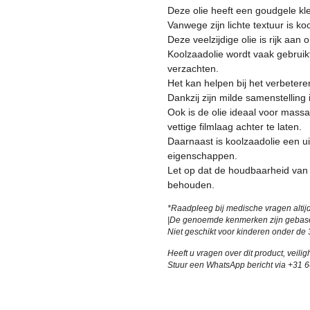
r
Deze olie heeft een goudgele kl
e
Vanwege zijn lichte textuur is ko
n
Deze veelzijdige olie is rijk aan
Koolzaadolie wordt vaak gebrui
verzachten.
Het kan helpen bij het verbetere
Dankzij zijn milde samenstelling 
Ook is de olie ideaal voor mass
vettige filmlaag achter te laten.
Daarnaast is koolzaadolie een u
eigenschappen.
Let op dat de houdbaarheid van 
behouden.
*Raadpleeg bij medische vragen altijd
|
De genoemde kenmerken zijn gebaseer
Niet geschikt voor kinderen onder de 3
Heeft u vragen over dit product, veili
Stuur een WhatsApp bericht via +31 