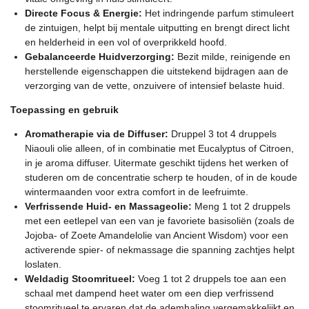
Directe Focus & Energie:
Het indringende parfum stimuleert
de zintuigen, helpt bij mentale uitputting en brengt direct licht
en helderheid in een vol of overprikkeld hoofd.
Gebalanceerde Huidverzorging:
Bezit milde, reinigende en
herstellende eigenschappen die uitstekend bijdragen aan de
verzorging van de vette, onzuivere of intensief belaste huid.
Toepassing en gebruik
Aromatherapie via de Diffuser:
Druppel 3 tot 4 druppels
Niaouli olie alleen, of in combinatie met Eucalyptus of Citroen,
in je aroma diffuser. Uitermate geschikt tijdens het werken of
studeren om de concentratie scherp te houden, of in de koude
wintermaanden voor extra comfort in de leefruimte.
Verfrissende Huid- en Massageolie:
Meng 1 tot 2 druppels
met een eetlepel van een van je favoriete basisoliën (zoals de
Jojoba- of Zoete Amandelolie van Ancient Wisdom) voor een
activerende spier- of nekmassage die spanning zachtjes helpt
loslaten.
Weldadig Stoomritueel:
Voeg 1 tot 2 druppels toe aan een
schaal met dampend heet water om een diep verfrissend
stoomritueel te ervaren dat de ademhaling vergemakkelijkt en