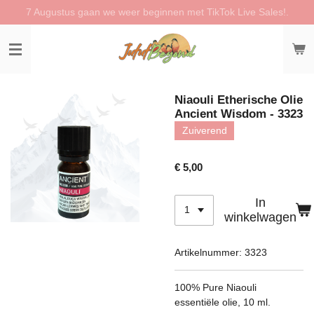
7 Augustus gaan we weer beginnen met TikTok Live Sales!.
Ga
direct
naar
de
hoofdinhoud
Niaouli Etherische Olie
Ancient Wisdom - 3323
Zuiverend
€ 5,00
In
winkelwagen
Artikelnummer:
3323
100% Pure Niaouli
essentiële olie, 10 ml.