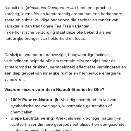
Niaouli olie (
Melaleuca Quinquenervia
) heeft een prachtig
krachtig, intens fris en kamferachtig aroma met een herkenbare,
zoete en subtiel kruidige ondertoon die zachter en ronder van
karakter is dan traditionele Tea Tree varianten.
In de holistische verzorging staat deze olie bekend als een
natuurlijke brenger van helderheid en focus.
Dankzij de van nature aanwezige, hoogwaardige actieve
verbindingen helpt de olie om mentale mist zachtjes naar de
achtergrond te drukken, vermoeidheid effectief te verminderen en
een diep gevoel van innerlijke ruimte en hernieuwde energie te
stimuleren.
Waarom kiezen voor deze Niaouli Etherische Olie?
100% Puur en Natuurlijk:
Volledig onverdund en vrij van
synthetische toevoegingen, kunstmatige geurstoffen of
chemicaliën.
Diepe Luchtzuivering:
Werkt als een krachtige, natuurlijke
luchtverfrisser die nare geurtjes neutraliseert en een gezonde,
vitale omgeving in huis stimuleert.