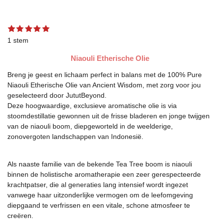
1
2
3
4
5
S
R
s
s
s
s
s
t
a
1 stem
t
t
t
t
t
e
t
e
e
e
e
e
m
Niaouli
Etherische Olie
r
r
r
r
r
m
i
r
r
r
r
e
n
e
e
e
e
Breng je geest en lichaam perfect in balans met de 100% Pure
n
g
n
n
n
n
Niaouli Etherische Olie van Ancient Wisdom, met zorg voor jou
:
geselecteerd door JututBeyond.
5
Deze hoogwaardige, exclusieve aromatische olie is via
s
stoomdestillatie gewonnen uit de frisse bladeren en jonge twijgen
t
van de niaouli boom, diepgeworteld in de weelderige,
e
zonovergoten landschappen van Indonesië.
r
r
e
Als naaste familie van de bekende Tea Tree boom is niaouli
n
binnen de holistische aromatherapie een zeer gerespecteerde
krachtpatser, die al generaties lang intensief wordt ingezet
vanwege haar uitzonderlijke vermogen om de leefomgeving
diepgaand te verfrissen en een vitale, schone atmosfeer te
creëren.