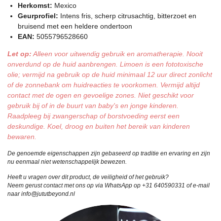
Herkomst:
Mexico
Geurprofiel:
Intens fris, scherp citrusachtig, bitterzoet en
bruisend met een heldere ondertoon
EAN:
5055796528660
Let op:
Alleen voor uitwendig gebruik en aromatherapie. Nooit
onverdund op de huid aanbrengen. Limoen is een fototoxische
olie; vermijd na gebruik op de huid minimaal 12 uur direct zonlicht
of de zonnebank om huidreacties te voorkomen. Vermijd altijd
contact met de ogen en gevoelige zones. Niet geschikt voor
gebruik bij of in de buurt van baby's en jonge kinderen.
Raadpleeg bij zwangerschap of borstvoeding eerst een
deskundige. Koel, droog en buiten het bereik van kinderen
bewaren.
De genoemde eigenschappen zijn gebaseerd op traditie en ervaring en zijn
nu eenmaal niet wetenschappelijk bewezen.
Heeft u vragen over dit product, de veiligheid of het gebruik?
Neem gerust contact met ons op via WhatsApp op +31 640590331 of e-mail
naar info@jututbeyond.nl