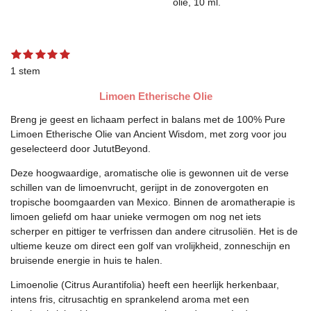
olie, 10 ml.
1
2
3
4
5
S
R
s
s
s
s
s
t
a
1 stem
t
t
t
t
t
e
t
e
e
e
e
e
m
Limoen Etherische Olie
r
r
r
r
r
m
i
r
r
r
r
e
n
e
e
e
e
Breng je geest en lichaam perfect in balans met de 100% Pure
n
g
n
n
n
n
Limoen Etherische Olie van Ancient Wisdom, met zorg voor jou
:
geselecteerd door JututBeyond.
5
s
Deze hoogwaardige, aromatische olie is gewonnen uit de verse
t
schillen van de limoenvrucht, gerijpt in de zonovergoten en
e
tropische boomgaarden van Mexico. Binnen de aromatherapie is
r
limoen geliefd om haar unieke vermogen om nog net iets
r
scherper en pittiger te verfrissen dan andere citrusoliën. Het is de
e
ultieme keuze om direct een golf van vrolijkheid, zonneschijn en
n
bruisende energie in huis te halen.
Limoenolie (Citrus Aurantifolia) heeft een heerlijk herkenbaar,
intens fris, citrusachtig en sprankelend aroma met een