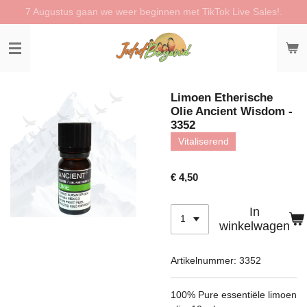
7 Augustus gaan we weer beginnen met TikTok Live Sales!.
Ga
direct
naar
de
hoofdinhoud
Limoen Etherische
Olie Ancient Wisdom -
3352
Vitaliserend
€ 4,50
In
winkelwagen
Artikelnummer:
3352
100% Pure essentiële limoen