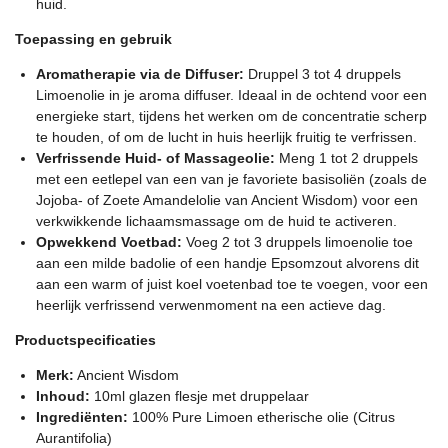
huid.
Toepassing en gebruik
Aromatherapie via de Diffuser:
Druppel 3 tot 4 druppels
Limoenolie in je aroma diffuser. Ideaal in de ochtend voor een
energieke start, tijdens het werken om de concentratie scherp
te houden, of om de lucht in huis heerlijk fruitig te verfrissen.
Verfrissende Huid- of Massageolie:
Meng 1 tot 2 druppels
met een eetlepel van een van je favoriete basisoliën (zoals de
Jojoba- of Zoete Amandelolie van Ancient Wisdom) voor een
verkwikkende lichaamsmassage om de huid te activeren.
Opwekkend Voetbad:
Voeg 2 tot 3 druppels limoenolie toe
aan een milde badolie of een handje Epsomzout alvorens dit
aan een warm of juist koel voetenbad toe te voegen, voor een
heerlijk verfrissend verwenmoment na een actieve dag.
Productspecificaties
Merk:
Ancient Wisdom
Inhoud:
10ml glazen flesje met druppelaar
Ingrediënten:
100% Pure Limoen etherische olie (Citrus
Aurantifolia)