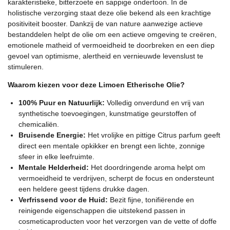
karakteristieke, bitterzoete en sappige ondertoon. In de
holistische verzorging staat deze olie bekend als een krachtige
positiviteit booster. Dankzij de van nature aanwezige actieve
bestanddelen helpt de olie om een actieve omgeving te creëren,
emotionele matheid of vermoeidheid te doorbreken en een diep
gevoel van optimisme, alertheid en vernieuwde levenslust te
stimuleren.
Waarom kiezen voor deze Limoen Etherische Olie?
100% Puur en Natuurlijk:
Volledig onverdund en vrij van
synthetische toevoegingen, kunstmatige geurstoffen of
chemicaliën.
Bruisende Energie:
Het vrolijke en pittige Citrus parfum geeft
direct een mentale opkikker en brengt een lichte, zonnige
sfeer in elke leefruimte.
Mentale Helderheid:
Het doordringende aroma helpt om
vermoeidheid te verdrijven, scherpt de focus en ondersteunt
een heldere geest tijdens drukke dagen.
Verfrissend voor de Huid:
Bezit fijne, tonifiërende en
reinigende eigenschappen die uitstekend passen in
cosmeticaproducten voor het verzorgen van de vette of doffe