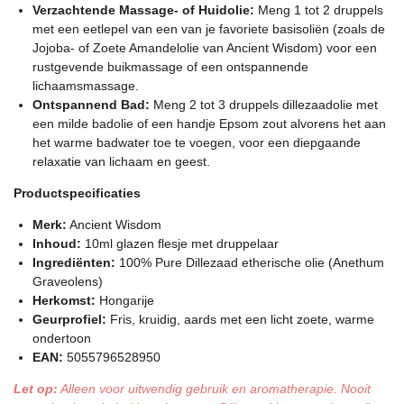
Verzachtende Massage- of Huidolie:
Meng 1 tot 2 druppels
met een eetlepel van een van je favoriete basisoliën (zoals de
Jojoba- of Zoete Amandelolie van Ancient Wisdom) voor een
rustgevende buikmassage of een ontspannende
lichaamsmassage.
Ontspannend Bad:
Meng 2 tot 3 druppels dillezaadolie met
een milde badolie of een handje Epsom zout alvorens het aan
het warme badwater toe te voegen, voor een diepgaande
relaxatie van lichaam en geest.
Productspecificaties
Merk:
Ancient Wisdom
Inhoud:
10ml glazen flesje met druppelaar
Ingrediënten:
100% Pure Dillezaad etherische olie (Anethum
Graveolens)
Herkomst:
Hongarije
Geurprofiel:
Fris, kruidig, aards met een licht zoete, warme
ondertoon
EAN:
5055796528950
Let op:
Alleen voor uitwendig gebruik en aromatherapie. Nooit