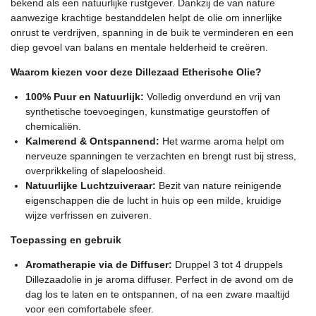
bekend als een natuurlijke rustgever. Dankzij de van nature
aanwezige krachtige bestanddelen helpt de olie om innerlijke
onrust te verdrijven, spanning in de buik te verminderen en een
diep gevoel van balans en mentale helderheid te creëren.
Waarom kiezen voor deze Dillezaad Etherische Olie?
100% Puur en Natuurlijk:
Volledig onverdund en vrij van
synthetische toevoegingen, kunstmatige geurstoffen of
chemicaliën.
Kalmerend & Ontspannend:
Het warme aroma helpt om
nerveuze spanningen te verzachten en brengt rust bij stress,
overprikkeling of slapeloosheid.
Natuurlijke Luchtzuiveraar:
Bezit van nature reinigende
eigenschappen die de lucht in huis op een milde, kruidige
wijze verfrissen en zuiveren.
Toepassing en gebruik
Aromatherapie via de Diffuser:
Druppel 3 tot 4 druppels
Dillezaadolie in je aroma diffuser. Perfect in de avond om de
dag los te laten en te ontspannen, of na een zware maaltijd
voor een comfortabele sfeer.