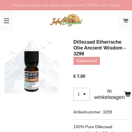
7 Augustus gaan we weer beginnen met TikTok Live Sales!.
Ga
direct
naar
de
hoofdinhoud
Dillezaad Etherische
Olie Ancient Wisdom -
3299
Kalmerend
€ 7,00
In
winkelwagen
Artikelnummer:
3299
100% Pure Dillezaad