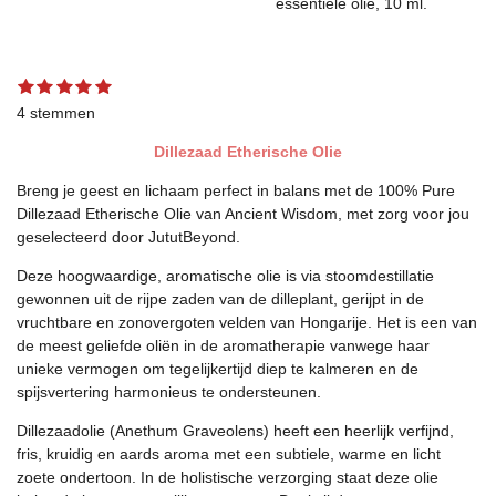
essentiële olie, 10 ml.
1
2
3
4
5
S
R
s
s
s
s
s
t
a
4 stemmen
t
t
t
t
t
e
t
e
e
e
e
e
m
Dillezaad Etherische Olie
r
r
r
r
r
m
i
r
r
r
r
e
n
Breng je geest en lichaam perfect in balans met de 100% Pure
e
e
e
e
n
g
n
n
n
n
Dillezaad Etherische Olie van Ancient Wisdom, met zorg voor jou
:
geselecteerd door JututBeyond.
5
s
Deze hoogwaardige, aromatische olie is via stoomdestillatie
t
gewonnen uit de rijpe zaden van de dilleplant, gerijpt in de
e
vruchtbare en zonovergoten velden van Hongarije. Het is een van
r
de meest geliefde oliën in de aromatherapie vanwege haar
r
unieke vermogen om tegelijkertijd diep te kalmeren en de
e
spijsvertering harmonieus te ondersteunen.
n
Dillezaadolie (Anethum Graveolens) heeft een heerlijk verfijnd,
fris, kruidig en aards aroma met een subtiele, warme en licht
zoete ondertoon. In de holistische verzorging staat deze olie