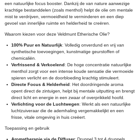
een natuurlijke focus booster. Dankzij de van nature aanwezige
krachtige bestanddelen (zoals menthol) helpt de olie om mentale
mist te verdrijven, vermoeidheid te verminderen en een diep
gevoel van innerlijke ruimte en helderheid te creëren.
Waarom kiezen voor deze Veldmunt Etherische Olie?
100% Puur en Natuurlijk
: Volledig onverdund en vrij van
synthetische toevoegingen, kunstmatige geurstoffen of
chemicaliën.
Verfrissend & Verkoelend
: De hoge concentratie natuurlijke
menthol zorgt voor een intense koude sensatie die vermoeide
spieren verlicht en de doorbloeding krachtig stimuleert.
Directe Focus & Helderheid
: Het doordringende aroma
opent direct de zintuigen, helpt bij mentale uitputting en brengt
direct licht en energie in een zwaar of overprikkeld hoofd.
Verlichting voor de Luchtwegen
: Werkt als een natuurlijke
luchtzuiveraar die de ademhaling vergemakkelijkt en een
frisse, vitale omgeving in huis creëert.
Toepassing en gebruik
Aromatherapie via de Diffuser
: Druppel 3 tot 4 druppels