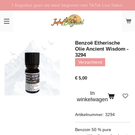
7 Augustus gaan we weer beginnen met TikTok Live Sales!.
Ga
direct
naar
de
hoofdinhoud
Benzoë Etherische
Olie Ancient Wisdom -
3294
Verzachtend
€ 5,00
In
winkelwagen
Artikelnummer:
3294
Benzoin 50 % pure