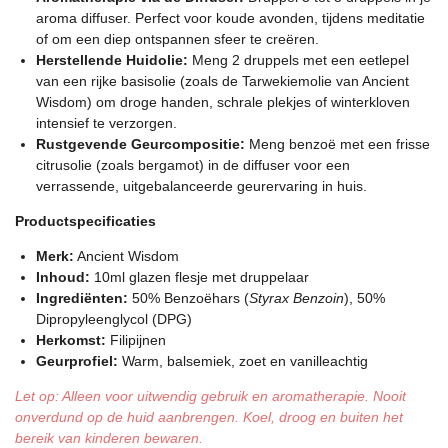
aroma diffuser. Perfect voor koude avonden, tijdens meditatie
of om een diep ontspannen sfeer te creëren.
Herstellende Huidolie:
Meng 2 druppels met een eetlepel
van een rijke basisolie (zoals de Tarwekiemolie van Ancient
Wisdom) om droge handen, schrale plekjes of winterkloven
intensief te verzorgen.
Rustgevende Geurcompositie:
Meng benzoë met een frisse
citrusolie (zoals bergamot) in de diffuser voor een
verrassende, uitgebalanceerde geurervaring in huis.
Productspecificaties
Merk:
Ancient Wisdom
Inhoud:
10ml glazen flesje met druppelaar
Ingrediënten:
50% Benzoëhars (
Styrax Benzoin
), 50%
Dipropyleenglycol (DPG)
Herkomst:
Filipijnen
Geurprofiel:
Warm, balsemiek, zoet en vanilleachtig
Let op: Alleen voor uitwendig gebruik en aromatherapie. Nooit
onverdund op de huid aanbrengen. Koel, droog en buiten het
bereik van kinderen bewaren.