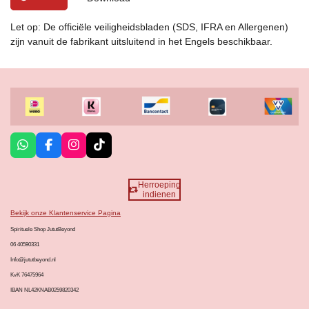
Let op: De officiële veiligheidsbladen (SDS, IFRA en Allergenen)
zijn vanuit de fabrikant uitsluitend in het Engels beschikbaar.
W
F
I
T
h
a
n
i
a
c
s
k
t
e
t
T
Herroeping
s
b
a
o
indienen
A
o
g
k
Bekijk onze Klantenservice Pagina
p
o
r
p
k
a
Spirituele Shop JututBeyond
m
06 40590331
Info@jututbeyond.nl
KvK 76475964
IBAN NL42KNAB0259820342