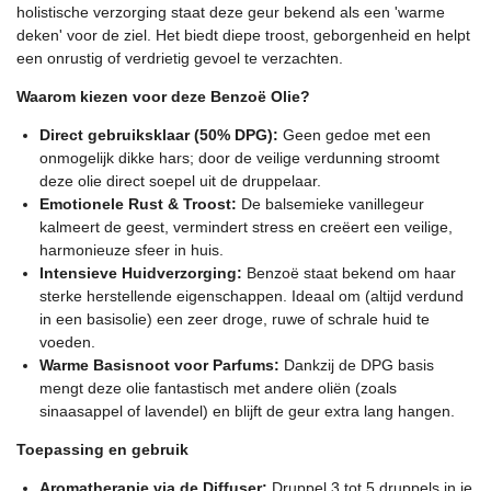
2
holistische verzorging staat deze geur bekend als een 'warme
8
deken' voor de ziel. Het biedt diepe troost, geborgenheid en helpt
5
een onrustig of verdrietig gevoel te verzachten.
7
Waarom kiezen voor deze Benzoë Olie?
1
4
Direct gebruiksklaar (50% DPG):
Geen gedoe met een
s
onmogelijk dikke hars; door de veilige verdunning stroomt
t
deze olie direct soepel uit de druppelaar.
e
Emotionele Rust & Troost:
De balsemieke vanillegeur
r
kalmeert de geest, vermindert stress en creëert een veilige,
r
harmonieuze sfeer in huis.
e
Intensieve Huidverzorging:
Benzoë staat bekend om haar
n
sterke herstellende eigenschappen. Ideaal om (altijd verdund
in een basisolie) een zeer droge, ruwe of schrale huid te
voeden.
Warme Basisnoot voor Parfums:
Dankzij de DPG basis
mengt deze olie fantastisch met andere oliën (zoals
sinaasappel of lavendel) en blijft de geur extra lang hangen.
Toepassing en gebruik
Aromatherapie via de Diffuser:
Druppel 3 tot 5 druppels in je