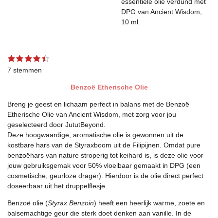
essentiële olie verdund met
DPG van Ancient Wisdom,
10 ml.
1
2
3
4
5
S
R
s
s
s
s
s
t
a
7 stemmen
t
t
t
t
t
e
t
e
e
e
e
e
m
Benzoë Etherische Olie
r
r
r
r
r
m
i
r
r
r
r
e
n
Breng je geest en lichaam perfect in balans met de Benzoë
e
e
e
e
n
g
n
n
n
n
Etherische Olie van Ancient Wisdom, met zorg voor jou
:
geselecteerd door JututBeyond.
4
Deze hoogwaardige, aromatische olie is gewonnen uit de
.
kostbare hars van de Styraxboom uit de Filipijnen. Omdat pure
4
benzoëhars van nature stroperig tot keihard is, is deze olie voor
2
jouw gebruiksgemak voor 50% vloeibaar gemaakt in DPG (een
8
cosmetische, geurloze drager). Hierdoor is de olie direct perfect
5
doseerbaar uit het druppelflesje.
7
1
Benzoë olie (
Styrax Benzoin
) heeft een heerlijk warme, zoete en
4
balsemachtige geur die sterk doet denken aan vanille. In de