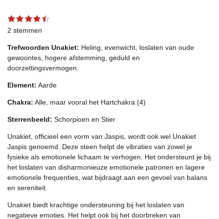
1
2
3
4
5
S
R
s
s
s
s
s
t
a
2 stemmen
t
t
t
t
t
e
t
e
e
e
e
e
m
Trefwoorden Unakiet:
Heling, evenwicht, loslaten van oude
r
r
r
r
r
m
i
r
r
r
r
e
gewoontes, hogere afstemming, geduld en
n
e
e
e
e
n
doorzettingsvermogen.
g
n
n
n
n
:
Element:
Aarde
4
.
Chakra:
Alle, maar vooral het Hartchakra (4)
5
Sterrenbeeld:
Schorpioen en Stier
s
t
Unakiet, officieel een vorm van Jaspis, wordt ook wel Unakiet
e
Jaspis genoemd. Deze steen helpt de vibraties van zowel je
r
fysieke als emotionele lichaam te verhogen. Het ondersteunt je bij
r
het loslaten van disharmonieuze emotionele patronen en lagere
e
emotionele frequenties, wat bijdraagt aan een gevoel van balans
n
en sereniteit.
Unakiet biedt krachtige ondersteuning bij het loslaten van
negatieve emoties. Het helpt ook bij het doorbreken van