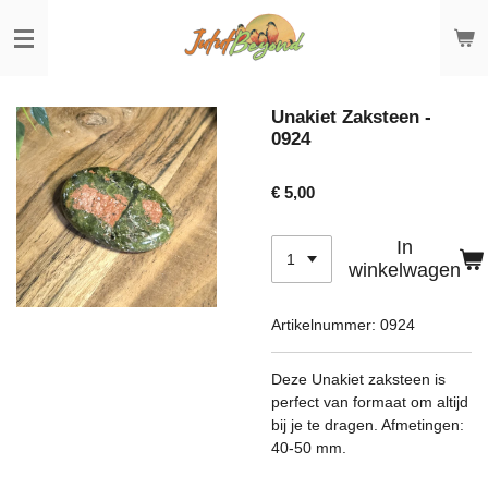
Ga
direct
naar
de
hoofdinhoud
Unakiet Zaksteen -
0924
€ 5,00
In
winkelwagen
Artikelnummer:
0924
Deze Unakiet zaksteen is
perfect van formaat om altijd
bij je te dragen. Afmetingen:
40-50 mm.