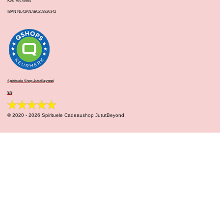
KvK 76475964
IBAN NL42KNAB0259820342
Spirituele Shop JututBeyond
9.9
© 2020 - 2026 Spirituele Cadeaushop JututBeyond