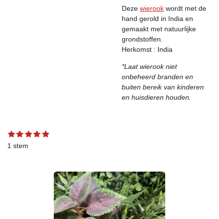
Deze
wierook
wordt met de
hand gerold in India en
gemaakt met natuurlijke
grondstoffen.
Herkomst : India
*Laat wierook niet
onbeheerd branden en
buiten bereik van kinderen
en huisdieren houden.
1
2
3
4
5
S
R
s
s
s
s
s
t
a
1 stem
t
t
t
t
t
e
t
e
e
e
e
e
m
r
r
r
r
r
m
i
r
r
r
r
e
n
e
e
e
e
n
g
n
n
n
n
:
5
s