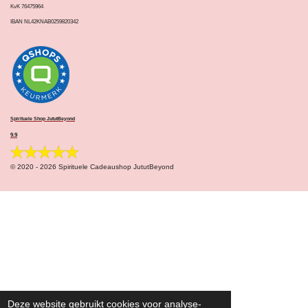
KvK 76475964
IBAN NL42KNAB0259820342
Spirituele Shop JututBeyond
9.9
© 2020 - 2026 Spirituele Cadeaushop JututBeyond
Deze website gebruikt cookies voor analyse-