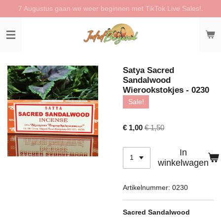
7 Augustus gaan we weer beginnen met TikTok Live Sales!.
Ga
direct
naar
de
hoofdinhoud
Satya Sacred
Sandalwood
Wierookstokjes - 0230
Sale!
€ 1,00
€ 1,50
In
winkelwagen
Artikelnummer:
0230
Sacred Sandalwood