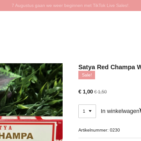
7 Augustus gaan we weer beginnen met TikTok Live Sales!.
Satya Red Champa Wi
Sale!
€ 1,00
€ 1,50
In winkelwagen
Artikelnummer:
0230