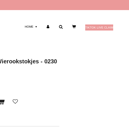
HOME
TIKTOK LIVE CLAIM
erookstokjes - 0230