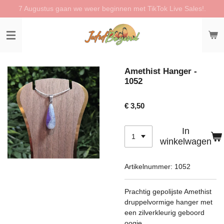
7 Augustus gaan we weer beginnen met TikTok Live Sales!.
Ga
direct
naar
de
hoofdinhoud
Amethist Hanger -
1052
€ 3,50
In
winkelwagen
Artikelnummer:
1052
Prachtig gepolijste Amethist
druppelvormige hanger met
een zilverkleurig geboord
oogje.