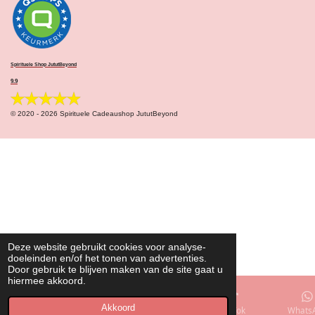
Spirituele Shop JututBeyond
9.9
© 2020 - 2026 Spirituele Cadeaushop JututBeyond
Deze website gebruikt cookies voor analyse-
doeleinden en/of het tonen van advertenties.
Door gebruik te blijven maken van de site gaat u
hiermee akkoord.
Akkoord
E-mailadres
Telefoonnummer
TikTok
Whats