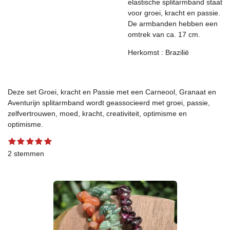
elastische splitarmband staat
voor groei, kracht en passie.
De armbanden hebben een
omtrek van ca. 17 cm.
Herkomst : Brazilië
Deze set Groei, kracht en Passie met een Carneool, Granaat en
Aventurijn splitarmband wordt geassocieerd met groei, passie,
zelfvertrouwen, moed, kracht, creativiteit, optimisme en
optimisme.
1
2
3
4
5
S
R
s
s
s
s
s
t
a
2 stemmen
t
t
t
t
t
e
t
e
e
e
e
e
m
r
r
r
r
r
m
i
r
r
r
r
e
n
e
e
e
e
n
g
n
n
n
n
:
5
s