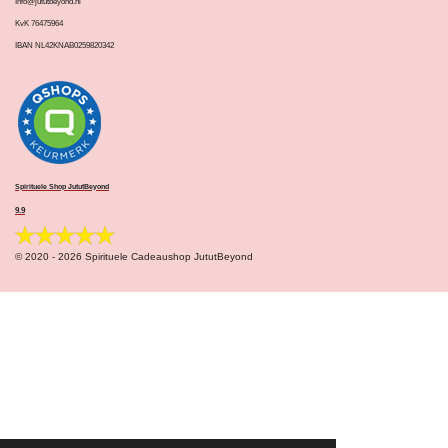
Info@jututbeyond.nl
KvK 76475964
IBAN NL42KNAB0259820342
Spirituele Shop JututBeyond
9.9
© 2020 - 2026 Spirituele Cadeaushop JututBeyond