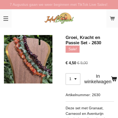
7 Augustus gaan we weer beginnen met TikTok Live Sales!.
Ga
direct
naar
de
hoofdinhoud
Groei, Kracht en
Passie Set - 2630
Sale!
€ 4,50
€ 9,00
In
winkelwagen
Artikelnummer:
2630
Deze set met Granaat,
Carneool en Aventurijn