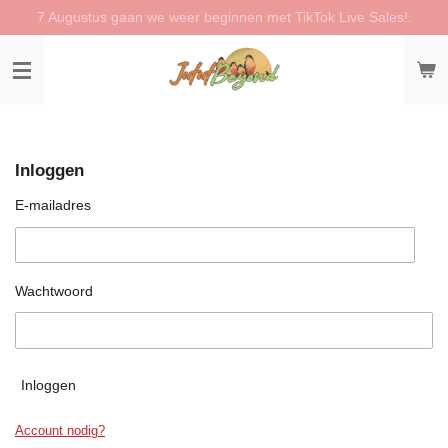
7 Augustus gaan we weer beginnen met TikTok Live Sales!.
Ga
direct
naar
de
hoofdinhoud
Inloggen
E-mailadres
Wachtwoord
Inloggen
Account nodig?